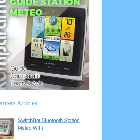
rniers Articles
SwitchBot Bluetooth Station
Météo WiFi