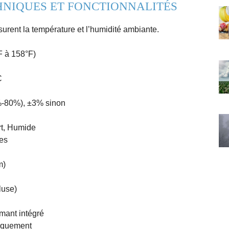
HNIQUES ET FONCTIONNALITÉS
rent la température et l’humidité ambiante.
F à 158°F)
C
%-80%), ±3% sinon
rt, Humide
des
m)
luse)
imant intégré
niquement