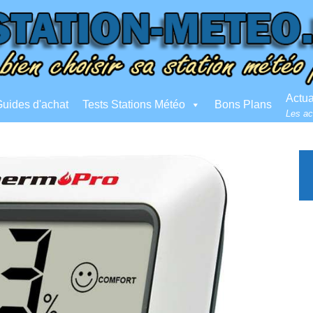
Actua
uides d'achat
Tests Stations Météo
Bons Plans
Les ac