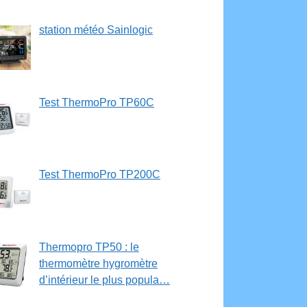
station météo Sainlogic
Test ThermoPro TP60C
Test ThermoPro TP200C
Thermopro TP50 : le
thermomètre hygromètre
d’intérieur le plus popula…