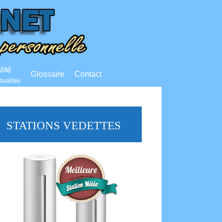
lité
Glossaire
Contact
tualités
STATIONS VEDETTES