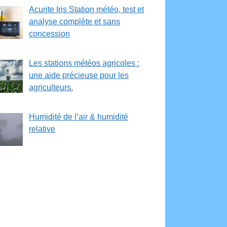
Acurite Iris Station météo, test et
analyse complète et sans
concession
Les stations météos agricoles :
une aide précieuse pour les
agriculteurs.
Humidité de l’air & humidité
relative